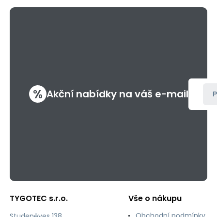
%
Akční nabídky na váš e-mail
P
TYGOTEC s.r.o.
Vše o nákupu
Obchodní podmínky
Studeněves 138