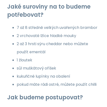
Jaké suroviny na to budeme
potřebovat?
7 až 8 středně velkých uvařených brambor
2 vrchovaté lžíce hladké mouky
2 až 3 hrsti sýru cheddar nebo můžete
použít ementál
1 žloutek
sůl muškátový oříšek
kukuřičné lupínky na obalení
pokud máte rádi ostré, můžete použít chilli
Jak budeme postupovat?