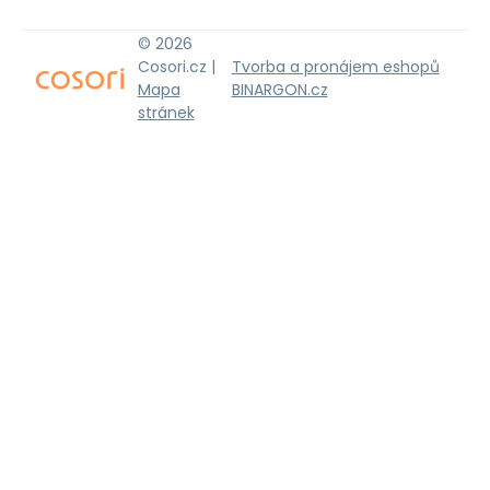
© 2026
Cosori.cz |
Tvorba a pronájem eshopů
Mapa
BINARGON.cz
stránek