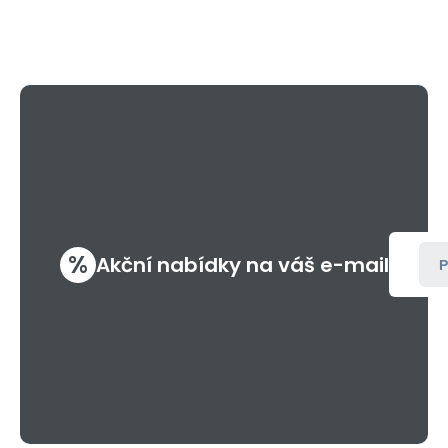
%
Akční nabídky na váš e-mail
P