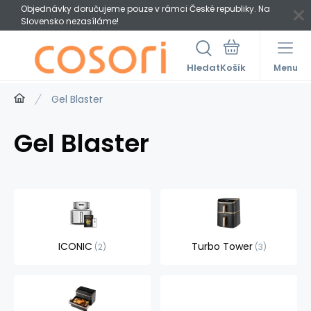
Objednávky doručujeme pouze v rámci České republiky. Na
Slovensko nezasíláme!
Hledat
Menu
Gel Blaster
Gel Blaster
ICONIC
Turbo Tower
2
3