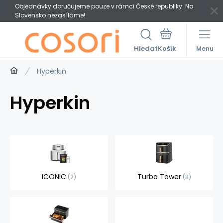
Objednávky doručujeme pouze v rámci České republiky. Na
Slovensko nezasíláme!
Hledat
Menu
Hyperkin
Hyperkin
ICONIC
Turbo Tower
2
3