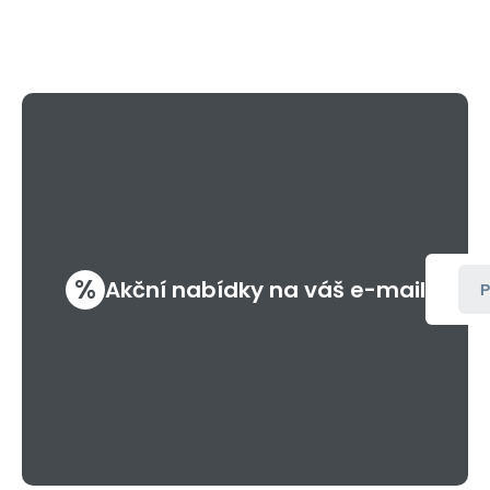
%
Akční nabídky na váš e-mail
P