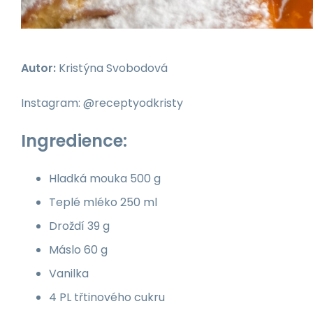
Autor:
Kristýna Svobodová
Instagram: @receptyodkristy
Ingredience:
Hladká mouka
500
g
Teplé mléko
250
ml
Droždí
39
g
Máslo
60
g
Vanilka
4 PL třtinového cukru