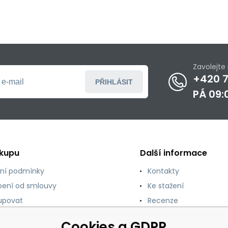
Zavolejt
+420 7
PŘIHLÁSIT
PÁ 09:
ákupu
Další informace
ní podmínky
Kontakty
ení od smlouvy
Ke stažení
upovat
Recenze
y ochrany osobních
Cookies a GDPR