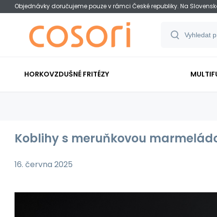
Objednávky doručujeme pouze v rámci České republiky. Na Slovens
HORKOVZDUŠNÉ FRITÉZY
MULTIF
Koblihy s meruňkovou marmelád
16. června 2025