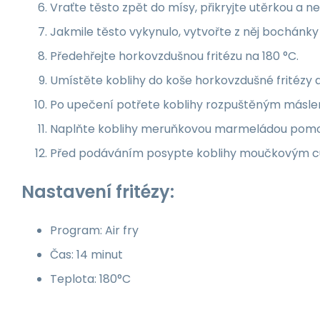
Vraťte těsto zpět do mísy, přikryjte utěrkou a
Jakmile těsto vykynulo, vytvořte z něj bochánky 
Předehřejte horkovzdušnou fritézu na 180 °C.
Umístěte koblihy do koše horkovzdušné fritézy a
Po upečení potřete koblihy rozpuštěným másle
Naplňte koblihy meruňkovou marmeládou pomoc
Před podáváním posypte koblihy moučkovým c
Nastavení fritézy:
Program: Air fry
Čas: 14 minut
Teplota: 180°C