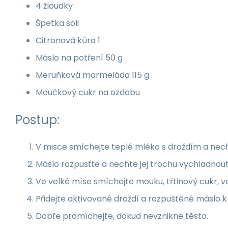
4 žloudky
Špetka soli
Citronová kůra
1
Máslo na potření
50
g
Meruňková marmeláda
115
g
Moučkový cukr na ozdobu
Postup:
V misce smíchejte teplé mléko s droždím a nech
Máslo rozpusťte a nechte jej trochu vychladnout
Ve velké míse smíchejte mouku, třtinový cukr, va
Přidejte aktivované droždí a rozpuštěné máslo 
Dobře promíchejte, dokud nevznikne těsto.