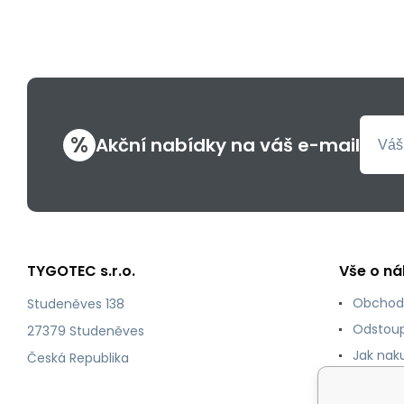
%
Akční nabídky na váš e-mail
TYGOTEC s.r.o.
Vše o n
Obchod
Studeněves 138
Odstoup
27379 Studeněves
Jak nak
Česká Republika
Podmínk
údajů