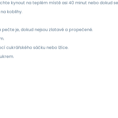
 nechte kynout na teplém místě asi 40 minut nebo dokud s
na koblihy.
 pečte je, dokud nejsou zlatavé a propečené.
m.
í cukrářského sáčku nebo lžíce.
ukrem.