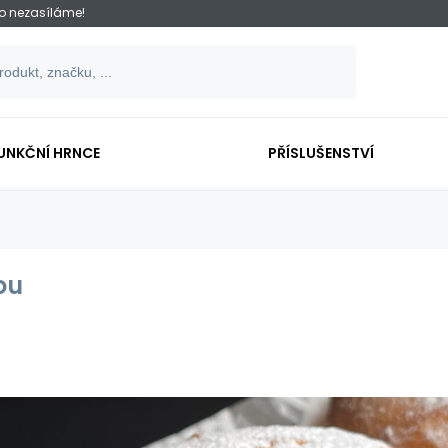
ko nezasíláme!
UNKČNÍ HRNCE
PŘÍSLUŠENSTVÍ
ou