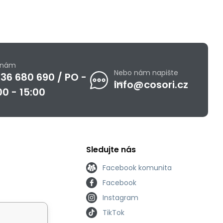
e nám
Nebo nám napište
36 680 690 / PO -
info@cosori.cz
na
00 - 15:00
Sledujte nás
Facebook komunita
Facebook
Instagram
TikTok