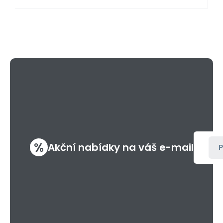
%
Akční nabídky na váš e-mail
P