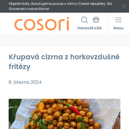
Objednávky doručujeme pouze v rámci České republiky. Na
Slovensko nezasíláme!
Hledat
Menu
Křupavá cizrna z horkovzdušné
fritézy
6. března 2024