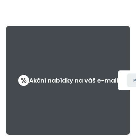
%
Akční nabídky na váš e-mail
P