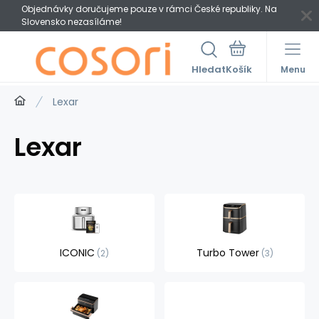
Objednávky doručujeme pouze v rámci České republiky. Na
Slovensko nezasíláme!
Hledat
Menu
Lexar
Lexar
ICONIC
Turbo Tower
2
3