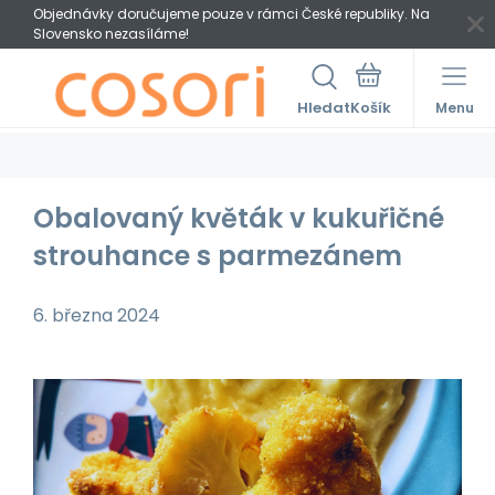
Objednávky doručujeme pouze v rámci České republiky. Na
Slovensko nezasíláme!
Hledat
Menu
Obalovaný květák v kukuřičné
strouhance s parmezánem
6. března 2024