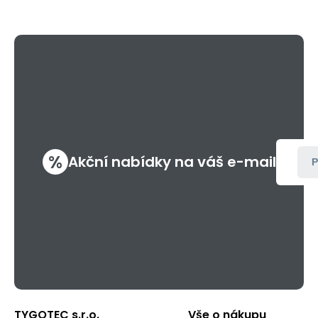
%
Akční nabídky na váš e-mail
P
TYGOTEC s.r.o.
Vše o nákupu