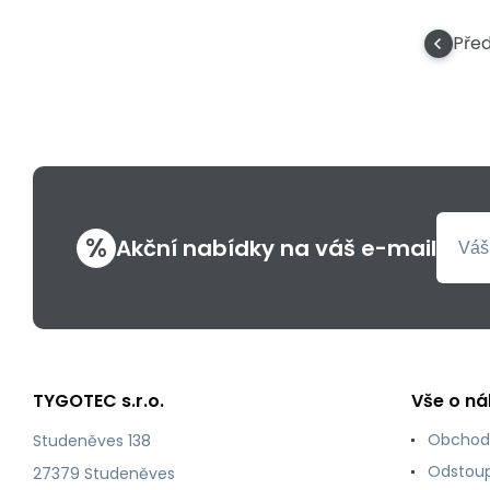
Pře
%
Akční nabídky na váš e-mail
TYGOTEC s.r.o.
Vše o n
Obchod
Studeněves 138
Odstoup
27379 Studeněves