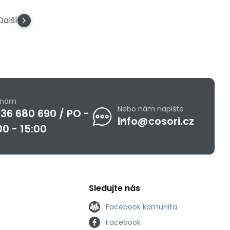
Další
e nám
Nebo nám napište
36 680 690 / PO -
info@cosori.cz
na
00 - 15:00
Sledujte nás
Facebook komunita
Facebook