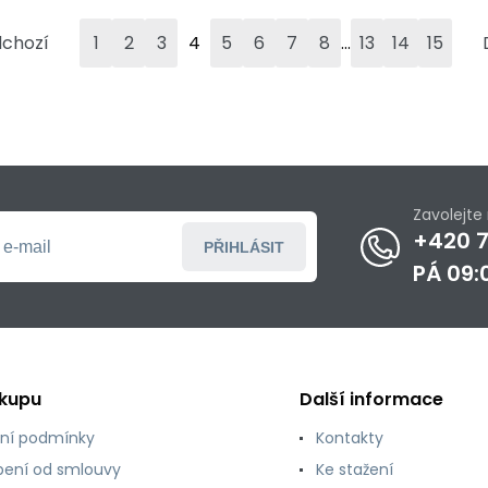
...
dchozí
1
2
3
4
5
6
7
8
13
14
15
Zavolejt
+420 7
PŘIHLÁSIT
PÁ 09:
ákupu
Další informace
ní podmínky
Kontakty
ení od smlouvy
Ke stažení