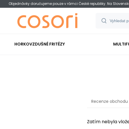
Objednávky doručujeme pouze v rámci České republiky. Na Slovens
HORKOVZDUŠNÉ FRITÉZY
MULTIF
Recenze obchodu
Zatím nebyla vlož