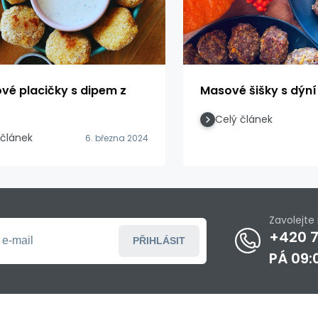
vé placičky s dipem z
Masové šišky s dýní
Celý článek
 článek
6. března 2024
Zavolejt
+420 7
PŘIHLÁSIT
PÁ 09: