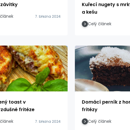
 závitky
Kuřecí nugety s mrk
a kešu
 článek
7. března 2024
Celý článek
ný toast v
Domácí perník z ho
zdušné fritéze
fritézy
 článek
Celý článek
7. března 2024