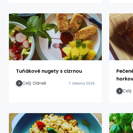
Tuňákové nugety s cizrnou
Pečené
horkov
Celý článek
7. března 2024
Celý