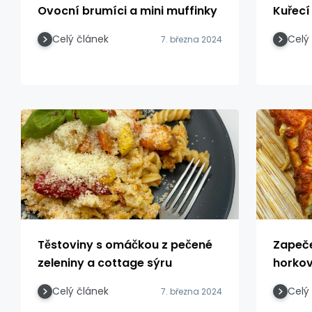
Ovocní brumíci a mini muffinky
Kuřecí
Celý článek
Celý
7. března 2024
Těstoviny s omáčkou z pečené
Zapeče
zeleniny a cottage sýru
horkov
Celý článek
Celý
7. března 2024