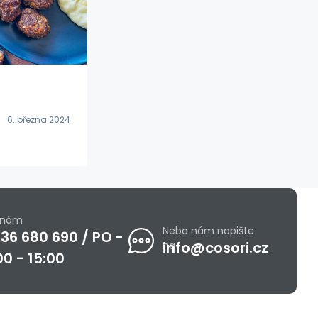
6. března 2024
e nám
Nebo nám napište
36 680 690 / PO -
info@cosori.cz
na
00 - 15:00