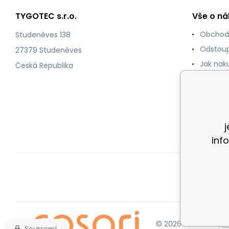
TYGOTEC s.r.o.
Vše o n
Obchod
Studeněves 138
Odstoup
27379 Studeněves
Jak nak
Česká Republika
Podmínk
údajů
Doprava
Reklama
inf
© 2026 Cosori.cz |
M
Soukromí