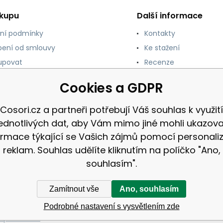
ákupu
Další informace
ní podmínky
Kontakty
ení od smlouvy
Ke stažení
upovat
Recenze
y ochrany osobních
Cookies a GDPR
 a platba
Cosori.cz a partneři potřebují Váš souhlas k využití
ce a vrácení zboží
jednotlivých dat, aby Vám mimo jiné mohli ukazova
ormace týkající se Vašich zájmů pomocí personali
reklam. Souhlas udělíte kliknutím na políčko "Ano,
souhlasím".
Zamítnout vše
Ano, souhlasím
Podrobné nastavení s vysvětlením zde
apa stránek