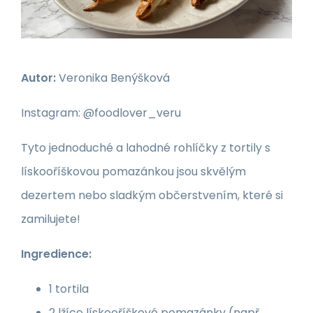
Autor:
Veronika Benýšková
Instagram: @
foodlover_veru
Tyto jednoduché a lahodné rohlíčky z tortily s
lískooříškovou pomazánkou jsou skvělým
dezertem nebo sladkým občerstvením, které si
zamilujete!
Ingredience:
1 tortila
2 lžíce lískooříškové pomazánky (např.