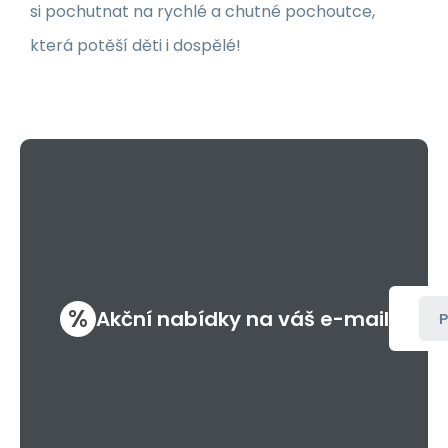
si pochutnat na rychlé a chutné pochoutce,
která potěší děti i dospělé!
%
Akční nabídky na váš e-mail
P