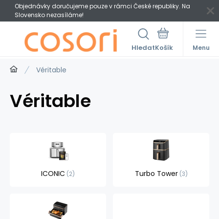
Objednávky doručujeme pouze v rámci České republiky. Na
Slovensko nezasíláme!
Hledat
Menu
Véritable
Véritable
ICONIC
Turbo Tower
2
3