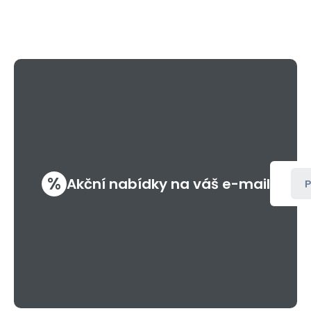
%
Akční nabídky na váš e-mail
P