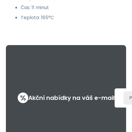
Čas: 11 minut
Teplota: 165°C
%
Akční nabídky na váš e-mail
P