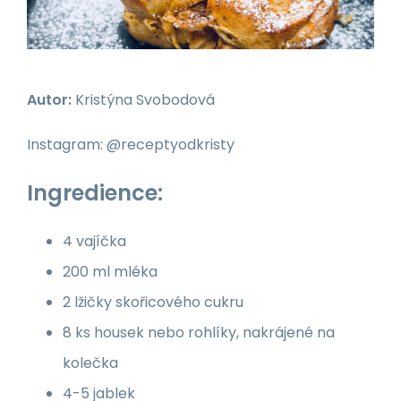
Autor:
Kristýna Svobodová
Instagram: @receptyodkristy
Ingredience:
4 vajíčka
200 ml mléka
2 lžičky skořicového cukru
8 ks housek nebo rohlíky, nakrájené na
kolečka
4-5 jablek