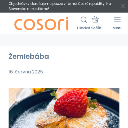
Objednávky doručujeme pouze v rámci České republiky. Na
Slovensko nezasíláme!
Hledat
Menu
Žemlebába
16. června 2025